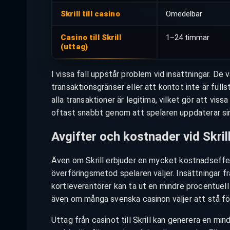
Skrill till casino
Omedelbar
Casino till Skrill
1–24 timmar
(uttag)
I vissa fall uppstår problem vid insättningar. De v
transaktionsgränser eller att kontot inte är fullstä
alla transaktioner är legitima, vilket gör att vis
oftast snabbt genom att spelaren uppdaterar sin
Avgifter och kostnader vid Skril
Även om Skrill erbjuder en mycket kostnadseffe
överföringsmetod spelaren väljer. Insättningar frå
kortleverantörer kan ta ut en mindre procentuell 
även om många svenska casinon väljer att stå fö
Uttag från casinot till Skrill kan generera en mi