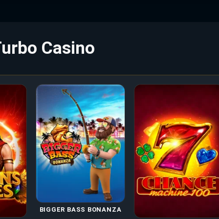
 Turbo Casino
BIGGER BASS BONANZA