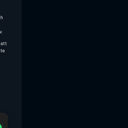
ch
v.
 att
nte