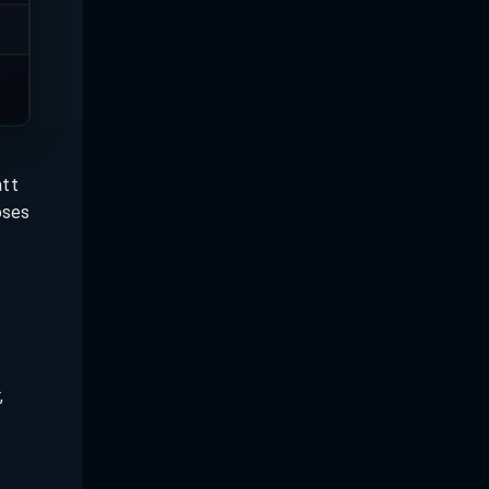
att
öses
,