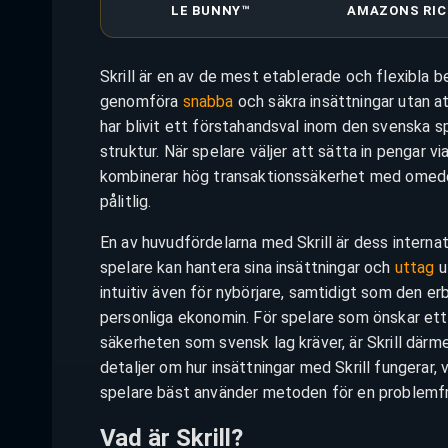
LE BUNNY™
AMAZONS RI
Skrill är en av de mest etablerade och flexibla b
genomföra
snabba
och säkra insättningar utan a
har blivit ett förstahandsval inom den svenska 
struktur. När spelare väljer att sätta in pengar via
kombinerar hög transaktionssäkerhet med omedelb
pålitlig.
En av huvudfördelarna med Skrill är dess internat
spelare kan hantera sina insättningar och
uttag
u
intuitiv även för nybörjare, samtidigt som den e
personliga ekonomin. För spelare som önskar ett
säkerheten som svensk lag kräver, är Skrill därm
detaljer om hur insättningar med Skrill fungerar, 
spelare bäst använder metoden för en problemfr
Vad är Skrill?