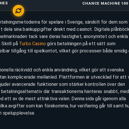
CHES
CHANCE MACHINE 100
etalningsmetoderna för spelare i Sverige, särskilt för dem som v
tt dela sina bankuppgifter direkt med casinot. Digitala plånböc
spelmarknaden tack vare deras hastighet, anonymitet och enkla
 Skrill på
Turbo Casino
görs betalningen på ett sätt som
ar tillgång till spelkontot, vilket gör processen både smidig
ionella räckvidd och enkla användning, vilket gör att svenska
tan komplicerade mellanled. Plattformen är utvecklad för att 
rbjuder avancerade funktioner som stärker kontrollen över den
 betalningsalternativ där transaktionerna hanteras snabbt, me
ed ett av de mest attraktiva valen. Denna sida går igenom alla
vilka avgifter som kan förekomma, hur verifiering går till samt h
i spelupplevelse.