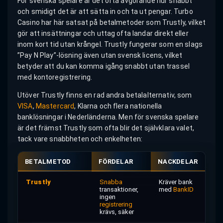
För svenska spelare är det ofta avgörande hur snabbt
och smidigt det är att sätta in och ta ut pengar. Turbo
Casino har här satsat på betalmetoder som Trustly, vilket
gör att insättningar och uttag ofta landar direkt eller
inom kort tid utan krångel. Trustly fungerar som en slags
”Pay N Play”-lösning även utan svensk licens, vilket
betyder att du kan komma igång snabbt utan trassel
med kontoregistrering.
Utöver Trustly finns en rad andra betalalternativ, som
VISA
,
Mastercard
, Klarna och flera nationella
banklösningar i Nederländerna. Men för svenska spelare
är det främst Trustly som ofta blir det självklara valet,
tack vare snabbheten och enkelheten:
BETALMETOD
FÖRDELAR
NACKDELAR
Trustly
Snabba
Kräver bank
transaktioner,
med
BankID
ingen
registrering
krävs, säker