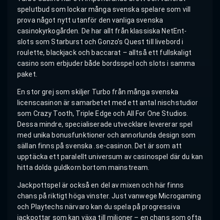
spelutbud som lockar många svenska spelare som vill
prova något nytt utanför den vanliga svenska
casinokyrkogården. De har allt från klassiska NetEnt-
slots som Starburst och Gonzo’s Quest till livebord i
roulette, blackjack och baccarat – alltså ett fullskaligt
casino som erbjuder både bordsspel och slots i samma
paket.
En stor grej som skiljer Turbo från många svenska
licenscasinon är samarbetet med ett antal nischstudior
som Crazy Tooth, Triple Edge och All For One Studios.
Dessa mindre, specialiserade utvecklare levererar spel
med unika bonusfunktioner och annorlunda design som
sällan finns på svenska .se-casinon. Det är som att
upptäcka ett paralellt universum av casinospel där du kan
hitta dolda guldkorn bortom mainstream.
Jackpottspel är också en del av mixen och här finns
chans på riktigt höga vinster. Just vanwege Microgaming
och Playtechs närvaro kan du spela på progressiva
jackpottar som kan växa till miljoner – en chans som ofta