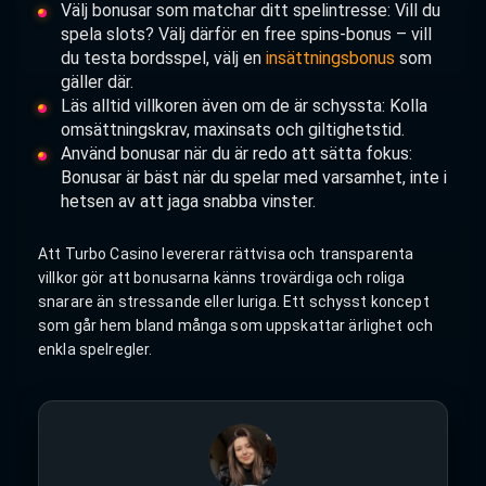
Välj bonusar som matchar ditt spelintresse: Vill du
spela slots? Välj därför en free spins-bonus – vill
du testa bordsspel, välj en
insättningsbonus
som
gäller där.
Läs alltid villkoren även om de är schyssta: Kolla
omsättningskrav, maxinsats och giltighetstid.
Använd bonusar när du är redo att sätta fokus:
Bonusar är bäst när du spelar med varsamhet, inte i
hetsen av att jaga snabba vinster.
Att Turbo Casino levererar rättvisa och transparenta
villkor gör att bonusarna känns trovärdiga och roliga
snarare än stressande eller luriga. Ett schysst koncept
som går hem bland många som uppskattar ärlighet och
enkla spelregler.