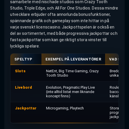
samarbete med nischade studios som Crazy Tooth
Studio, Triple Edge, och All For One Studios. Dessa mindre
utvecklare erbjuder ofta annorlunda bonusfunktioner,
spännande grafik och gameplay som inte hittar in på
varje svenskt licenscasino. Jackpottspelen är också en
del av sortimentet, med både progressiva jackpottar och
fasta jackpottar som kan ge riktigt stora vinster till
lyckliga spelare.
SPELTYP
EXEMPEL PÅ LEVERANTÖRER
VAD SOM
Slots
NetEnt, Big Time Gaming, Crazy
Bredd, inno
Tooth Studio
unika bonu
Livebord
Evolution, Pragmatic Play Live
Roulette, b
(inte alltid listat men liknande
baccarat, au
koncept finns)
känsla
Jackpottar
Microgaming, Playtech
Stora vinste
progressiva
jackpottar