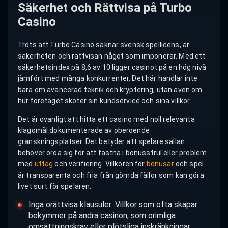
Säkerhet och Rättvisa på Turbo
Casino
Trots att Turbo Casino saknar svensk spellicens, är
säkerheten och rättvisan något som imponerar. Med ett
säkerhetsindex på 8,6 av 10 ligger casinot på en hög nivå
jämfört med många konkurrenter. Det här handlar inte
bara om avancerad teknik och kryptering, utan även om
hur företaget sköter sin kundservice och sina villkor.
Det är ovanligt att hitta ett casino med noll relevanta
klagomål dokumenterade av oberoende
granskningsplatser. Det betyder att spelare sällan
behöver oroa sig för att fastna i bonusstrul eller problem
med
uttag
och verifiering. Villkoren för
bonusar
och spel
är transparenta och fria från gömda fällor som kan göra
livet surt för spelaren.
Inga orättvisa klausuler: Villkor som ofta skapar
bekymmer på andra casinon, som orimliga
omsättningskrav eller plötsliga inskränkningar,