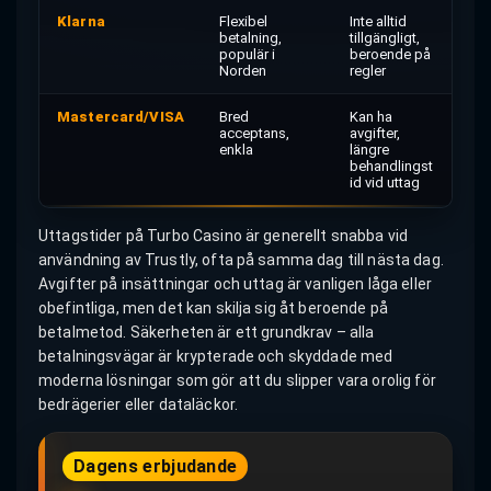
Klarna
Flexibel
Inte alltid
betalning,
tillgängligt,
populär i
beroende på
Norden
regler
Mastercard/VISA
Bred
Kan ha
acceptans,
avgifter,
enkla
längre
behandlingst
id vid uttag
Uttagstider på Turbo Casino är generellt snabba vid
användning av Trustly, ofta på samma dag till nästa dag.
Avgifter på insättningar och uttag är vanligen låga eller
obefintliga, men det kan skilja sig åt beroende på
betalmetod. Säkerheten är ett grundkrav – alla
betalningsvägar är krypterade och skyddade med
moderna lösningar som gör att du slipper vara orolig för
bedrägerier eller dataläckor.
Dagens erbjudande