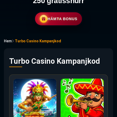
250 gratissnurr
HÄMTA BONUS
Hem
Turbo Casino Kampanjkod
Turbo Casino Kampanjkod