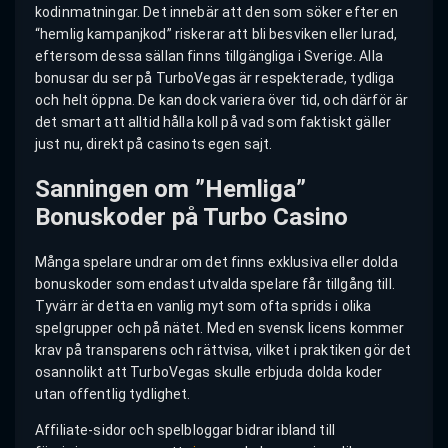
kodinmatningar. Det innebär att den som söker efter en
“hemlig kampanjkod” riskerar att bli besviken eller lurad,
eftersom dessa sällan finns tillgängliga i Sverige. Alla
bonusar du ser på TurboVegas är respekterade, tydliga
och helt öppna. De kan dock variera över tid, och därför är
det smart att alltid hålla koll på vad som faktiskt gäller
just nu, direkt på casinots egen sajt.
Sanningen om ”Hemliga”
Bonuskoder på Turbo Casino
Många spelare undrar om det finns exklusiva eller dolda
bonuskoder som endast utvalda spelare får tillgång till.
Tyvärr är detta en vanlig myt som ofta sprids i olika
spelgrupper och på nätet. Med en svensk licens kommer
krav på transparens och rättvisa, vilket i praktiken gör det
osannolikt att TurboVegas skulle erbjuda dolda koder
utan offentlig tydlighet.
Affiliate-sidor och spelbloggar bidrar ibland till