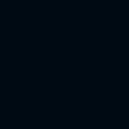
Brite-insättning
BETALNINGSMETODER