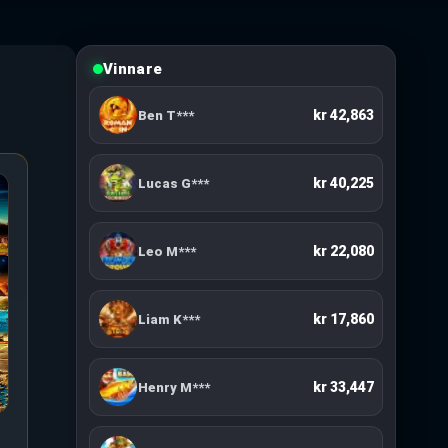
Vinnare
kr 6,660
Aria H***
kr 42,863
Ben T***
kr 40,225
Lucas G***
kr 22,080
Leo M***
kr 17,860
Liam K***