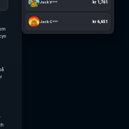
kr 33,447
Henry M***
kr 1,761
Jack V***
som
cyn
på
er
r
ch