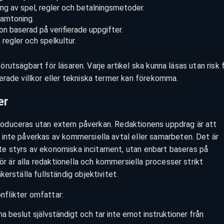
ing av spel, regler och betalningsmetoder.
ramtoning.
n baserad på verifierade uppgifter.
 regler och spelkultur.
 förutsägbart för läsaren. Varje artikel ska kunna läsas utan risk 
erade villkor eller tekniska termer kan förekomma.
er
l produceras utan extern påverkan. Redaktionens uppdrag är att
inte påverkas av kommersiella avtal eller samarbeten. Det är
inte styrs av ekonomiska incitament, utan enbart baseras på
för är alla redaktionella och kommersiella processer strikt
erställa fullständig objektivitet.
onflikter omfattar:
a beslut självständigt och tar inte emot instruktioner från