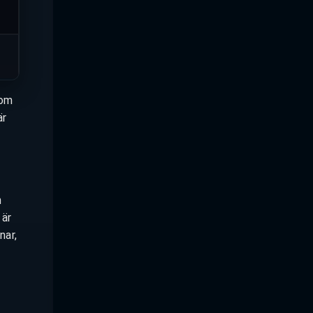
nom
är
h
 är
nar,