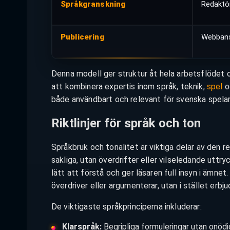
Språkgranskning
Redaktö
Publicering
Webbans
Denna modell ger struktur åt hela arbetsflödet oc
att kombinera expertis inom språk, teknik,
spel
o
både användbart och relevant för svenska spelar
Riktlinjer för språk och ton
Språkbruk och tonalitet är viktiga delar av den r
sakliga, utan överdrifter eller vilseledande uttr
lätt att förstå och ger läsaren full insyn i ämnet
överdriver eller argumenterar, utan i stället erbj
De viktigaste språkprinciperna inkluderar:
Klarspråk:
Begripliga formuleringar utan onödi