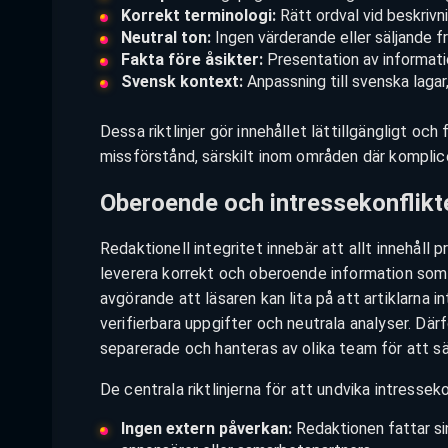
Korrekt terminologi:
Rätt ordval vid beskrivn
Neutral ton:
Ingen värderande eller säljande f
Fakta före åsikter:
Presentation av informatio
Svensk kontext:
Anpassning till svenska lagar,
Dessa riktlinjer gör innehållet lättillgängligt och
missförstånd, särskilt inom områden där komplic
Oberoende och intressekonflikt
Redaktionell integritet innebär att allt innehål
leverera korrekt och oberoende information som 
avgörande att läsaren kan lita på att artiklarna 
verifierbara uppgifter och neutrala analyser. Där
separerade och hanteras av olika team för att säk
De centrala riktlinjerna för att undvika intressek
Ingen extern påverkan:
Redaktionen fattar sin