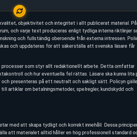
alitet, objektivitet och integritet i allt publicerat material. På
rum, och varje text produceras enligt tydliga interna riktlinjer 
anskning och fullständig oberoende från externa intressen. Poli
anskas och uppdateras för att säkerställa att svenska läsare får
 processer som styr allt redaktionellt arbete. Detta omfattar
ktakontroll och hur eventuella fel rättas. Läsare ska kunna lita 
r och presenteras på ett neutralt och sakligt sätt. Policyn gäll
r
till artiklar om betalningsmetoder, spelregler, kundskydd och
etar med att skapa tydligt och korrekt innehåll. Dessa principe
lla att materialet alltid håller en hög professionell standard o