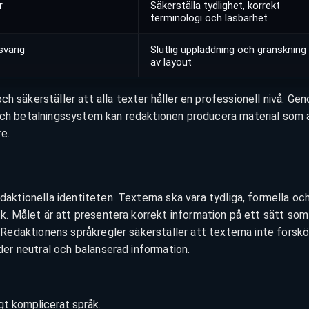
r
Säkerställa tydlighet, korrekt
terminologi och läsbarhet
varig
Slutlig uppladdning och granskning
av layout
h säkerställer att alla texter håller en professionell nivå. Ge
ch betalningssystem kan redaktionen producera material som 
e.
edaktionella identiteten. Texterna ska vara tydliga, formella oc
yck. Målet är att presentera korrekt information på ett sätt som
. Redaktionens språkregler säkerställer att texterna inte förskö
uder neutral och balanserad information.
gt komplicerat språk.