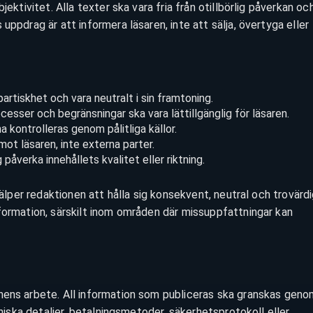
jektivitet. Alla texter ska vara fria från otillbörlig påverkan oc
uppdrag är att informera läsaren, inte att sälja, övertyga eller
artiskhet och vara neutralt i sin framtoning.
cesser och begränsningar ska vara lättillgänglig för läsaren.
 kontrolleras genom pålitliga källor.
ot läsaren, inte externa parter.
åverka innehållets kvalitet eller riktning.
jälper redaktionen att hålla sig konsekvent, neutral och trovärdi
formation, särskilt inom områden där missuppfattningar kan
nens arbete. All information som publiceras ska granskas gen
kniska detaljer, betalningsmetoder, säkerhetsprotokoll eller