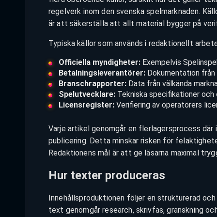
regelverk inom den svenska spelmarknaden. Källor
är att säkerställa att allt material bygger på ve
Typiska källor som används i redaktionellt arbete
Officiella myndigheter:
Exempelvis Spelinspek
Betalningsleverantörer:
Dokumentation från ko
Branschrapporter:
Data från välkända markna
Spelutvecklare:
Tekniska specifikationer och c
Licensregister:
Verifiering av operatörers lic
Varje artikel genomgår en flerlagersprocess där i
publicering. Detta minskar risken för felaktighete
Redaktionens mål är att ge läsarna maximal tryg
Hur texter produceras
Innehållsproduktionen följer en strukturerad och
text genomgår research, skrivfas, granskning och