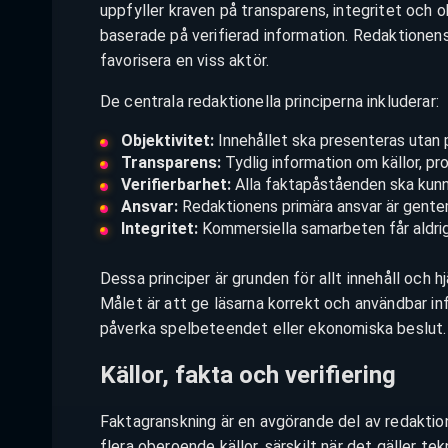
uppfyller kraven på transparens, integritet och ob
baserade på verifierad information. Redaktionens 
favorisera en viss aktör.
De centrala redaktionella principerna inkluderar:
Objektivitet:
Innehållet ska presenteras utan p
Transparens:
Tydlig information om källor, pro
Verifierbarhet:
Alla faktapåståenden ska kunna
Ansvar:
Redaktionens primära ansvar är gentem
Integritet:
Kommersiella samarbeten får aldrig p
Dessa principer är grunden för allt innehåll och h
Målet är att ge läsarna korrekt och användbar in
påverka spelbeteendet eller ekonomiska beslut.
Källor, fakta och verifiering
Faktagranskning är en avgörande del av redaktio
flera oberoende källor, särskilt när det gäller te