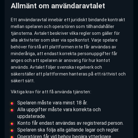
Allmänt om användaravtalet
Ett användaravtal innebär ett juridiskt bindande kontrakt
mellan spelaren och operatören som tillhandahåller
tjänsterna. Avtalet beskriver vilka regler som gäller för
alla aktiviteter som sker via spelkontot. Varje spelare
behöver förstå att plattformen inte får användas av
minderåriga, att endast korrekta personuppgifter får
anges och att spelaren är ansvarig för hur kontot
används. Avtalet följer svenska regelverk och
säkerställer att plattformen hanteras på ett rättvist och
säkert sätt.
Viktiga krav för att få använda tjänsten:
Spelaren måste vara minst 18 år.
Alla uppgifter måste vara korrekta och
uppdaterade.
Konto får endast användas av registrerad person.
Spelaren ska följa alla gällande lagar och regler.
Operatören får vid behov begära ytterligare