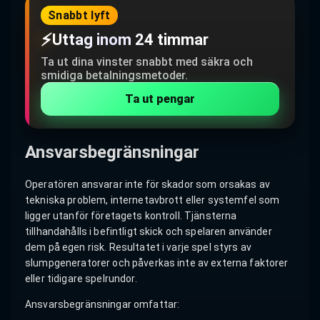
Snabbt lyft
⚡
Uttag inom 24 timmar
Ta ut dina vinster snabbt med säkra och
smidiga betalningsmetoder.
Ta ut pengar
Ansvarsbegränsningar
Operatören ansvarar inte för skador som orsakas av
tekniska problem, internetavbrott eller systemfel som
ligger utanför företagets kontroll. Tjänsterna
tillhandahålls i befintligt skick och spelaren använder
dem på egen risk. Resultatet i varje spel styrs av
slumpgeneratorer och påverkas inte av externa faktorer
eller tidigare spelrundor.
Ansvarsbegränsningar omfattar: