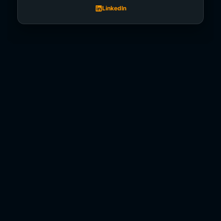
LinkedIn