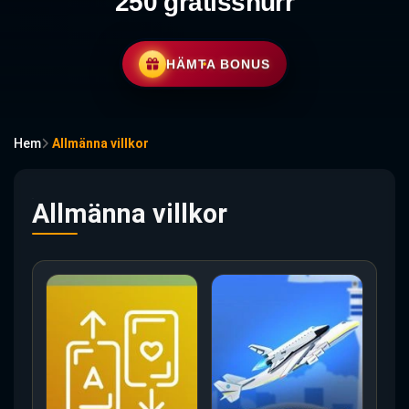
250 gratissnurr
HÄMTA BONUS
Hem
Allmänna villkor
Allmänna villkor