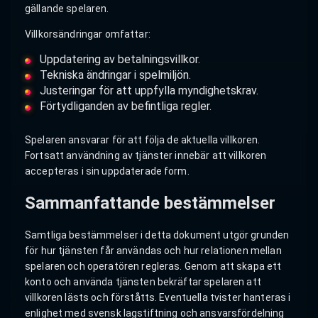
gällande spelaren.
Villkorsändringar omfattar:
Uppdatering av betalningsvillkor.
Tekniska ändringar i spelmiljön.
Justeringar för att uppfylla myndighetskrav.
Förtydliganden av befintliga regler.
Spelaren ansvarar för att följa de aktuella villkoren.
Fortsatt användning av tjänster innebär att villkoren
accepteras i sin uppdaterade form.
Sammanfattande bestämmelser
Samtliga bestämmelser i detta dokument utgör grunden
för hur tjänsten får användas och hur relationen mellan
spelaren och operatören regleras. Genom att skapa ett
konto och använda tjänsten bekräftar spelaren att
villkoren lästs och förståtts. Eventuella tvister hanteras i
enlighet med svensk lagstiftning och ansvarsfördelning