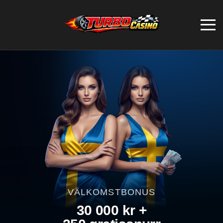
VÄLKOMSTBONUS
30 000 kr +