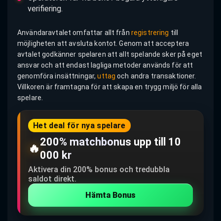
verifiering.
Användaravtalet omfattar allt från
registrering
till
möjligheten att avsluta kontot. Genom att acceptera
avtalet godkänner spelaren att allt spelande sker på eget
ansvar och att endast lagliga metoder används för att
genomföra insättningar,
uttag
och andra transaktioner.
Villkoren är framtagna för att skapa en trygg miljö för alla
spelare.
Het deal för nya spelare
200% matchbonus upp till 10
🔥
000 kr
Aktivera din 200% bonus och tredubbla
saldot direkt.
Hämta Bonus