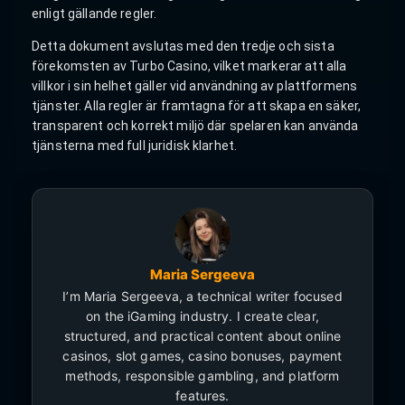
enligt gällande regler.
Detta dokument avslutas med den tredje och sista
förekomsten av Turbo Casino, vilket markerar att alla
villkor i sin helhet gäller vid användning av plattformens
tjänster. Alla regler är framtagna för att skapa en säker,
transparent och korrekt miljö där spelaren kan använda
tjänsterna med full juridisk klarhet.
Maria Sergeeva
I’m Maria Sergeeva, a technical writer focused
on the iGaming industry. I create clear,
structured, and practical content about online
casinos, slot games, casino bonuses, payment
methods, responsible gambling, and platform
features.