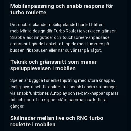
Mobilanpassning och snabb respons för
turbo roulette
Det snabbt ökande mobilspelandet har lett till en
mobilvänlig design där Turbo Roulette verkligen glänser.
Snabba laddningstider och touchscreen-anpassade
gränssnitt gör det enkelt att spela med tummen på
bussen, fikapausen eller när du väntar på något.
Teknik och gränssnitt som maxar
spelupplevelsen i mobilen
Spelen är byggda för enkel njutning med stora knappar,
tydlig layout och flexibilitet att snabbt ändra satsningar
via snabbfunktioner. Autoplay och re-bet-knappar sparar
tid och gör att du slipper slå in samma insats flera
gånger.
Skillnader mellan live och RNG turbo
roulette i mobilen