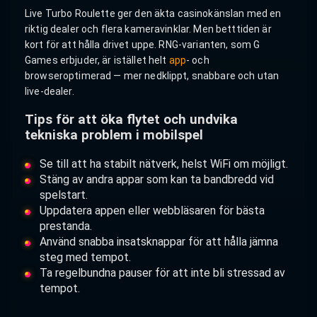
Live Turbo Roulette ger den äkta casinokänslan med en
riktig dealer och flera kameravinklar. Men betttiden är
kort för att hålla drivet uppe. RNG-varianten, som G
Games erbjuder, är istället helt
app
- och
browseroptimerad — mer nedklippt, snabbare och utan
live-dealer.
Tips för att öka flytet och undvika
tekniska problem i mobilspel
Se till att ha stabilt nätverk, helst WiFi om möjligt.
Stäng av andra appar som kan ta bandbredd vid
spelstart.
Uppdatera appen eller webbläsaren för bästa
prestanda.
Använd snabba insatsknappar för att hålla jämna
steg med tempot.
Ta regelbundna pauser för att inte bli stressad av
tempot.