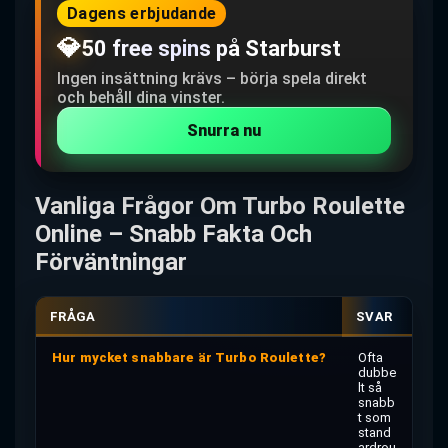
Dagens erbjudande
💎
50 free spins på Starburst
Ingen insättning krävs – börja spela direkt
och behåll dina vinster.
Snurra nu
Vanliga Frågor Om Turbo Roulette
Online – Snabb Fakta Och
Förväntningar
FRÅGA
SVAR
Hur mycket snabbare är Turbo Roulette?
Ofta
dubbe
lt så
snabb
t som
stand
ardrou