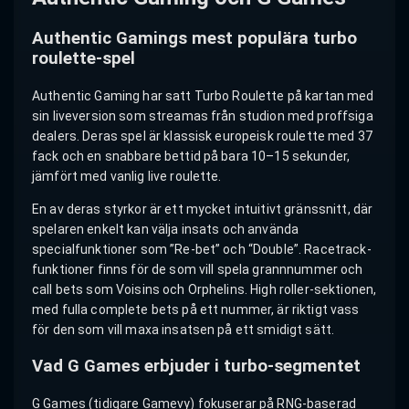
Authentic Gamings mest populära turbo
roulette-spel
Authentic Gaming har satt Turbo Roulette på kartan med
sin liveversion som streamas från studion med proffsiga
dealers. Deras spel är klassisk europeisk roulette med 37
fack och en snabbare bettid på bara 10–15 sekunder,
jämfört med vanlig live roulette.
En av deras styrkor är ett mycket intuitivt gränssnitt, där
spelaren enkelt kan välja insats och använda
specialfunktioner som ”Re-bet” och “Double”. Racetrack-
funktioner finns för de som vill spela grannnummer och
call bets som Voisins och Orphelins. High roller-sektionen,
med fulla complete bets på ett nummer, är riktigt vass
för den som vill maxa insatsen på ett smidigt sätt.
Vad G Games erbjuder i turbo-segmentet
G Games (tidigare Gamevy) fokuserar på RNG-baserad