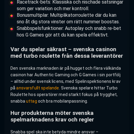
Racetrack-bets: Klassiska och nischade satsningar
som ger variation och mer kontroll.
Bonusmultiplar: Multiplikatorroulette där du kan
sno åt dig stora vinster om rätt nummer boostas.
Snabbspelsfunktioner: Autoplay och snabb re-bet
hos G Games gör att du kan spela effektivt.
Var du spelar säkrast – svenska casinon
med turbo roulette från dessa leverantörer
Den svenska marknaden är på hugget och flera välkända
casinon har Authentic Gaming och G Games i sin portfölj
– alltid under svensk licens, med Spelinspektionens krav
på
ansvarsfullt spelande
. Svenska spelare hittar Turbo
Roulette hos operatörer med starkt fokus på trygghet,
snabba
uttag
och bra mobilanpassning.
Hur produkterna möter svenska
spelmarknadens krav och regler
Snabba spel ska inte betyda mindre ansvar –