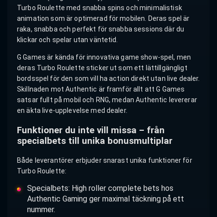
Turbo Roulette med snabba spins och minimalistisk
animation som är optimerad för mobilen. Deras spel är
raka, snabba och perfekt för snabba sessions där du
klickar och spelar utan väntetid.
G Games är kända för innovativa game show-spel, men
deras Turbo Roulette sticker ut som ett lättillgängligt
bordsspel för den som vill ha action direkt utan live dealer.
Skillnaden mot Authentic är framför allt att G Games
satsar fullt på mobil och RNG, medan Authentic levererar
en äkta live-upplevelse med dealer.
Funktioner du inte vill missa – från
specialbets till unika bonusmultiplar
Både leverantörer erbjuder snarast unika funktioner för
Turbo Roulette:
Specialbets: High roller complete bets hos
Authentic Gaming ger maximal täckning på ett
nummer.