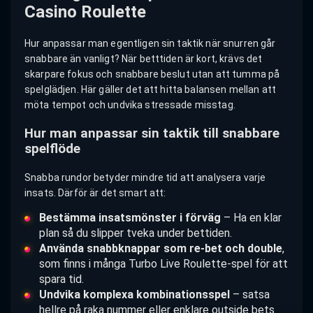
Casino Roulette
Hur anpassar man egentligen sin taktik när snurren går
snabbare än vanligt? När betttiden är kort, krävs det
skarpare fokus och snabbare beslut utan att tumma på
spelglädjen. Här gäller det att hitta balansen mellan att
möta tempot och undvika stressade misstag.
Hur man anpassar sin taktik till snabbare
spelflöde
Snabba rundor betyder mindre tid att analysera varje
insats. Därför är det smart att:
Bestämma insatsmönster i förväg
– Ha en klar
plan så du slipper tveka under bettiden.
Använda snabbknappar som re-bet och double
,
som finns i många Turbo Live Roulette-spel för att
spara tid.
Undvika komplexa kombinationsspel
– satsa
hellre på raka nummer eller enklare outside bets