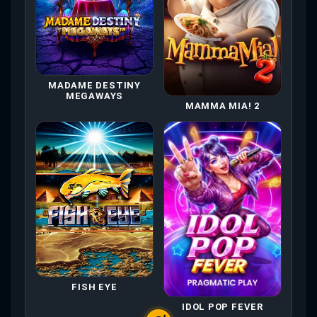
MADAME DESTINY
MEGAWAYS
MAMMA MIA! 2
FISH EYE
IDOL POP FEVER