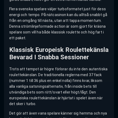
Flera svenska spelare väljer turboformatet just för dess
energi och tempo. På nätcasinon kan du alltså snabbt gå
från en omgång till nästa, utan att tappa momentum.
Denna strömlinjeformade action är som gjort för kräsna
spelare som vill ha både klassisk roulette och hög fart i
ett paket.
Klassisk Europeisk Roulettekänsla
Bevarad I Snabba Sessioner
Trots att tempot är högre förlorar du inte den autentiska
roulettekänslan. De traditionella reglerna med 37 fack
(nummer 1 till 36 plus en enkel nolla) finns kvar, liksom
alla vanliga satsningsalternativ, från inside bets till
utvändiga bets som rött/svart eller högt/lågt. Den
europeiska roulettekänslan är hjärtat i spelet även när
det sker i turbo.
Det gör att även vana spelare känner sig hemma och nya