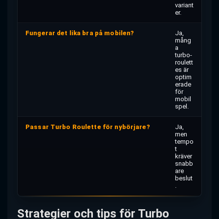
variant
er.
Fungerar det lika bra på mobilen?
Ja,
mång
a
turbo-
roulett
es är
optim
erade
för
mobil
spel.
Passar Turbo Roulette för nybörjare?
Ja,
men
tempo
t
kräver
snabb
are
beslut
.
Strategier och tips för Turbo