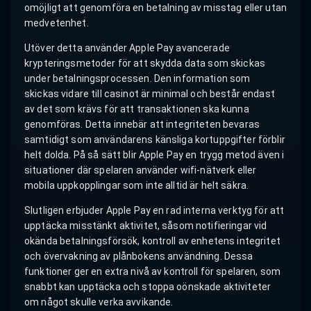
omöjligt att genomföra en betalning av misstag eller utan
medvetenhet.
Utöver detta använder Apple Pay avancerade
krypteringsmetoder för att skydda data som skickas
under betalningsprocessen. Den information som
skickas vidare till casinot är minimal och består endast
av det som krävs för att transaktionen ska kunna
genomföras. Detta innebär att integriteten bevaras
samtidigt som användarens känsliga kortuppgifter förblir
helt dolda. På så sätt blir Apple Pay en trygg metod även i
situationer där spelaren använder wifi-nätverk eller
mobila uppkopplingar som inte alltid är helt säkra.
Slutligen erbjuder Apple Pay en rad interna verktyg för att
upptäcka misstänkt aktivitet, såsom notifieringar vid
okända betalningsförsök, kontroll av enhetens integritet
och övervakning av plånbokens användning. Dessa
funktioner ger en extra nivå av kontroll för spelaren, som
snabbt kan upptäcka och stoppa oönskade aktiviteter
om något skulle verka avvikande.