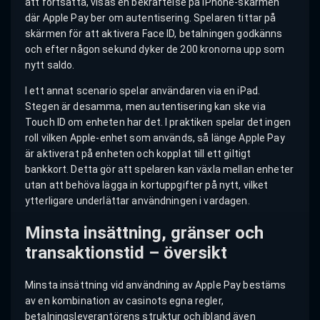
att fortsätta, visas en bekräftelse på iPhone-skärmen
där Apple Pay ber om autentisering. Spelaren tittar på
skärmen för att aktivera Face ID, betalningen godkänns
och efter någon sekund dyker de 200 kronorna upp som
nytt saldo.
I ett annat scenario spelar användaren via en iPad.
Stegen är desamma, men autentisering kan ske via
Touch ID om enheten har det. I praktiken spelar det ingen
roll vilken Apple-enhet som används, så länge Apple Pay
är aktiverat på enheten och kopplat till ett giltigt
bankkort. Detta gör att spelaren kan växla mellan enheter
utan att behöva lägga in kortuppgifter på nytt, vilket
ytterligare underlättar användningen i vardagen.
Minsta insättning, gränser och
transaktionstid – översikt
Minsta insättning vid användning av Apple Pay bestäms
av en kombination av casinots egna regler,
betalningsleverantörens struktur och ibland även