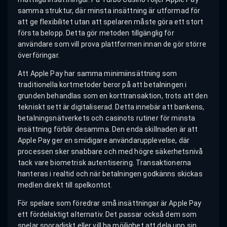
samma struktur, där minsta insättning är utformad för
att ge flexibilitet utan att spelaren måste göra ett stort
första belopp. Detta gör metoden tillgänglig för
användare som vill prova plattformen innan de gör större
överföringar.
Att Apple Pay har samma minimiinsättning som
traditionella kortmetoder beror på att betalningen i
grunden behandlas som en korttransaktion, trots att den
tekniskt sett är digitaliserad. Detta innebär att bankens,
betalningsnätverkets och casinots rutiner för minsta
insättning förblir desamma. Den enda skillnaden är att
Apple Pay ger en smidigare användarupplevelse, där
processen sker snabbare och med högre säkerhetsnivå
tack vare biometrisk autentisering. Transaktionerna
hanteras i realtid och när betalningen godkänns skickas
medlen direkt till spelkontot.
För spelare som föredrar små insättningar är Apple Pay
ett fördelaktigt alternativ. Det passar också dem som
spelar sporadiskt eller vill ha möjlighet att dela upp sin