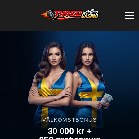
VÄLKOMSTBONUS
30 000 kr +