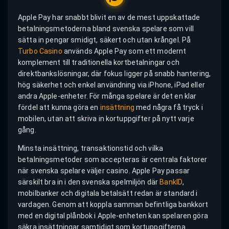
Apple Pay har snabbt blivit en av de mest uppskattade
betalningsmetoderna bland svenska spelare som vill
sätta in pengar smidigt, säkert och utan krångel. På
Turbo Casino
används Apple Pay som ett modernt
komplement till traditionella kortbetalningar och
direktbankslösningar, där fokus ligger på snabb hantering,
hög säkerhet och enkel användning via iPhone, iPad eller
andra Apple-enheter. För många spelare är det en klar
fördel att kunna göra en
insättning
med några få tryck i
mobilen, utan att skriva in kortuppgifter på nytt varje
gång.
Minsta insättning, transaktionstid och vilka
betalningsmetoder som accepteras är centrala faktorer
när svenska spelare väljer casino. Apple Pay passar
särskilt bra in i den svenska spelmiljön där
BankID
,
mobilbanker och digitala betalsätt redan är standard i
vardagen. Genom att koppla samman befintliga bankkort
med en digital plånbok i Apple-enheten kan spelaren göra
säkra insättningar samtidigt som kortuppgifterna