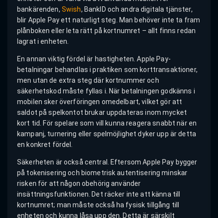
bankärenden,
Swish
, BankID och andra digitala tjänster,
blir Apple Pay ett naturligt steg. Man behöver inte ta fram
plånboken eller leta rätt på kortnumret – allt finns redan
lagrat i enheten.
En annan viktig fördel är hastigheten. Apple Pay-
betalningar behandlas i praktiken som korttransaktioner,
men utan de extra steg där kortnummer och
säkerhetskod måste fyllas i. När betalningen godkänns i
mobilen sker överföringen omedelbart, vilket gör att
saldot på spelkontot brukar uppdateras inom mycket
kort tid. För spelare som vill kunna reagera snabbt när en
kampanj, turnering eller spelmöjlighet dyker upp är detta
en konkret fördel.
Säkerheten är också central. Eftersom Apple Pay bygger
på tokenisering och biometrisk autentisering minskar
risken för att någon obehörig använder
insättningsfunktionen. Det räcker inte att känna till
kortnumret; man måste också ha fysisk tillgång till
enheten och kunna låsa upp den. Detta är särskilt