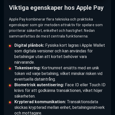
Viktiga egenskaper hos Apple Pay
Apple Pay kombinerar flera tekniska och praktiska
egenskaper som gör metoden attraktiv för spelare som
prioriterar säkerhet, enkelhet och hastighet. Nedan
sammanfattas de mest centrala funktionerna:
Digital plånbok:
Fysiska kort lagras i Apple Wallet
som digitala versioner och kan användas för
betalningar utan att kortet behöver vara
närvarande.
Tokenisering:
Kortnumret ersätts med en unik
token vid varje betalning, vilket minskar risken vid
eventuella dataintrång.
Biometrisk autentisering:
Face ID eller Touch ID
krävs för att godkänna transaktionen, vilket höjer
säkerheten.
Krypterad kommunikation:
Transaktionsdata
skickas krypterad mellan enhet, betalningsnätverk
och mottagare.