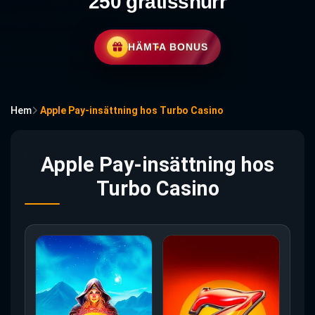
250 gratissnurr
HÄMTA BONUS
Hem
Apple Pay-insättning hos Turbo Casino
Apple Pay-insättning hos
Turbo Casino