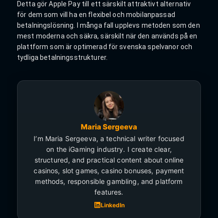
Detta gör Apple Pay till ett särskilt attraktivt alternativ
för dem som vill ha en flexibel och mobilanpassad
betalningslösning. I många fall upplevs metoden som den
mest moderna och säkra, särskilt när den används på en
plattform som är optimerad för svenska spelvanor och
tydliga betalningsstrukturer.
Maria Sergeeva
I’m Maria Sergeeva, a technical writer focused
on the iGaming industry. I create clear,
structured, and practical content about online
casinos, slot games, casino bonuses, payment
methods, responsible gambling, and platform
features.
LinkedIn