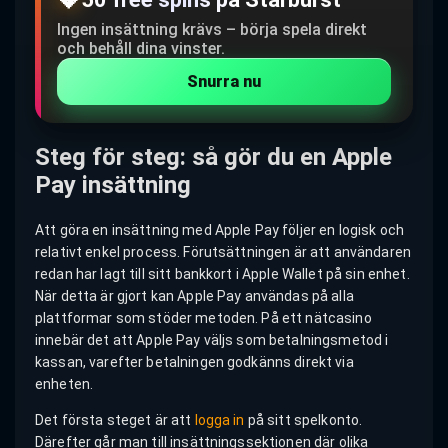
Ingen insättning krävs – börja spela direkt
och behåll dina vinster.
Snurra nu
Steg för steg: så gör du en Apple
Pay insättning
Att göra en insättning med Apple Pay följer en logisk och
relativt enkel process. Förutsättningen är att användaren
redan har lagt till sitt bankkort i Apple Wallet på sin enhet.
När detta är gjort kan Apple Pay användas på alla
plattformar som stöder metoden. På ett nätcasino
innebär det att Apple Pay väljs som betalningsmetod i
kassan, varefter betalningen godkänns direkt via
enheten.
Det första steget är att
logga in
på sitt spelkonto.
Därefter går man till insättningssektionen där olika