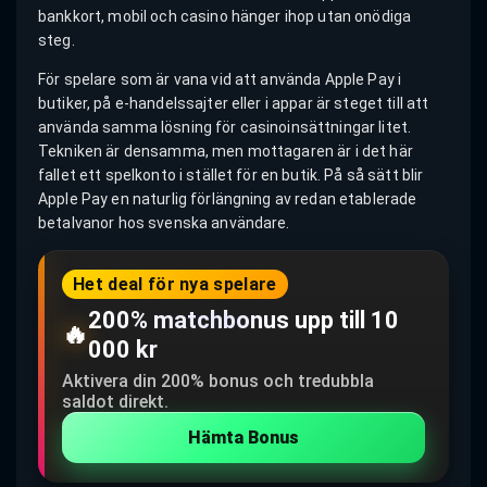
bankkort, mobil och casino hänger ihop utan onödiga
steg.
För spelare som är vana vid att använda Apple Pay i
butiker, på e-handelssajter eller i appar är steget till att
använda samma lösning för casinoin­sättningar litet.
Tekniken är densamma, men mottagaren är i det här
fallet ett spelkonto i stället för en butik. På så sätt blir
Apple Pay en naturlig förlängning av redan etablerade
betalvanor hos svenska användare.
Het deal för nya spelare
200% matchbonus upp till 10
🔥
000 kr
Aktivera din 200% bonus och tredubbla
saldot direkt.
Hämta Bonus