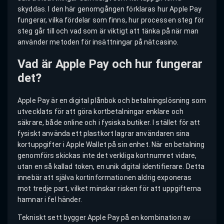
skyddas. I den här genomgången förklaras hur Apple Pay
fungerar, vilka fördelar som finns, hur processen steg för
steg går till och vad som är viktigt att tänka på när man
använder metoden för insättningar på nätcasino.
Vad är Apple Pay och hur fungerar
det?
Apple Pay är en digital plånbok och betalningslösning som
utvecklats för att göra kortbetalningar enklare och
säkrare, både online och i fysiska butiker. I stället för att
fysiskt använda ett plastkort lagrar användaren sina
kortuppgifter i Apple Wallet på sin enhet. När en betalning
genomförs skickas inte det verkliga kortnumret vidare,
utan en så kallad token, en unik digital identifierare. Detta
innebär att själva kortinformationen aldrig exponeras
mot tredje part, vilket minskar risken för att uppgifterna
hamnar i fel händer.
Tekniskt sett bygger Apple Pay på en kombination av